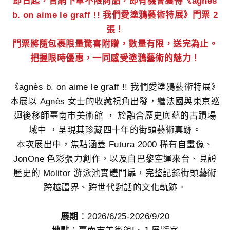
即日起，官網下單不限商品，即有機會獲得《agnès
b. on aime le graff !! 我們愛塗鴉藝術特展》門票 2
張！
門票將隨包裹限量驚喜附贈，數量有限，送完為止。
把握限時優惠，一同感受塗鴉藝術的魅力！
《agnès b. on aime le graff !! 我們愛塗鴉藝術特展》
本展以 Agnès 女士的收藏視角出發，繼法國與東京巡
迴後移師臺南市美術館 ， 於融合歷史底蘊的古蹟場
域中 ，呈現其珍藏四十年的街頭藝術真跡。
本次展出中，焦點涵蓋 Futura 2000 稀有自畫像、
JonOne 色彩張力創作，以及自巴黎空運來台、見證
歷史的 Molitor 游泳池實體門扉，完整記錄街頭藝術
跨越疆界、跨世代對話的文化軌跡。
展期
：2026/6/25-2026/9/20