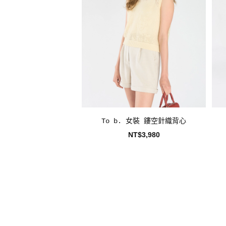
To b. 女裝 鏤空針織背心
NT$3,980