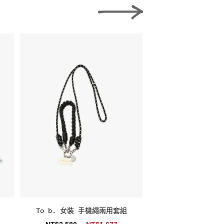
To b. 女裝 彩色
NT$980
NT
To b. 女裝 手機繩兩用套組