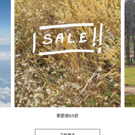
季節款65折