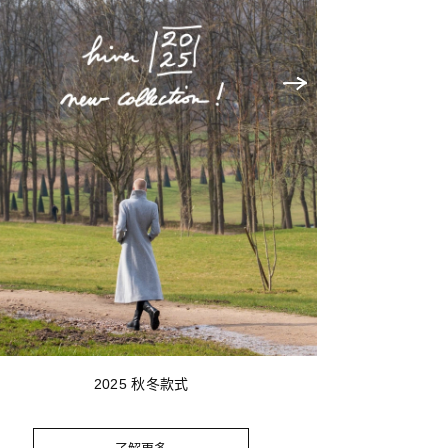
To b. by ag
2025 秋冬款式