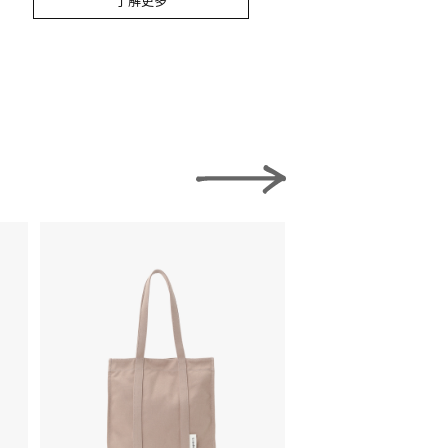
了解更多
To b. 女裝 蕾絲
NT$5,580
NT