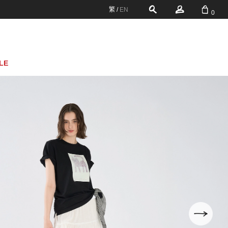
繁
/
EN
0
LE