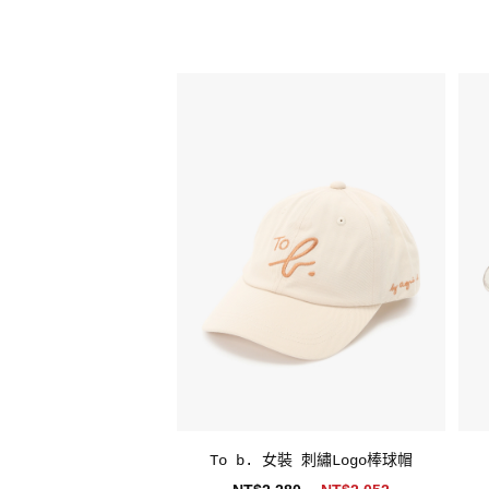
To b. 女裝 刺繡Logo棒球帽